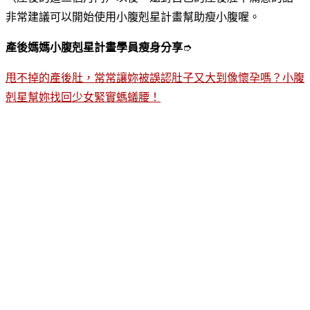
非常建議可以開始使用小腹剋星計畫幫助瘦小腹喔。
產後媽媽小腹剋星計畫學員瘦身分享
➮
甩不掉的產後肚，常常讓妳被誤認肚子又大到像懷孕嗎？小腹
剋星幫妳找回少女緊實螞蟻腰！