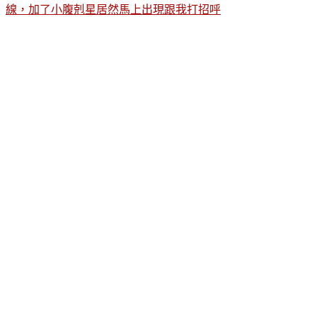
線，加了小腹剋星居然馬上出現跟我打招呼