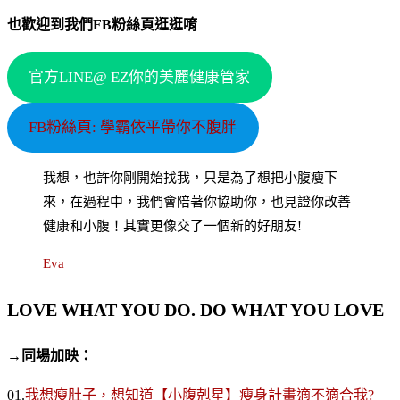
也歡迎到我們FB粉絲頁逛逛唷
官方LINE@ EZ你的美麗健康管家
FB粉絲頁: 學霸依平帶你不腹胖
我想，也許你剛開始找我，只是為了想把小腹瘦下
來，在過程中，我們會陪著你協助你，也見證你改善
健康和小腹！其實更像交了一個新的好朋友!
Eva
LOVE WHAT YOU DO. DO WHAT YOU LOVE
→同場加映：
01.
我想瘦肚子，想知道【小腹剋星】瘦身計畫適不適合我?