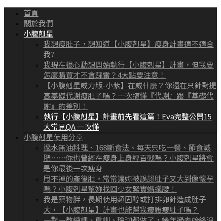
首頁
關於我們
小腹剋星
我想瘦肚子，想知道【小腹剋星】瘦身計畫適不適合
我?
我現在很心動想開始執行【小腹剋星】計畫，但我要
怎麼購買才不會踩雷？4大點要注意！
【小腹剋星威力版-小紫】在威什麼？你還在只針對提
高基礎代謝瘦肚子嗎？一次搞懂『代謝』跟『基礎代
謝』的差別！
執行【小腹剋星】計畫前先看這篇！Eva完整公開15
大常見QA 一次懂
小腹剋星使用分享
過水無油料理、168斷食法、每天只吃一餐、節食減
肥⋯⋯你也曾經在瘦身上身經百戰嗎？小腹剋星將會
是你最後一次瘦身
甩不掉的產後肚，常常讓妳被誤認肚子又大到像懷孕
嗎？小腹剋星幫妳找回少女緊實螞蟻腰！
我是藥物胖，長期使用類固醇或打排卵針造成肚子
大，【小腹剋星】計畫也能幫我瘦腰瘦肚子嗎？
一對一教練課、重訓、瑜珈都做了，幾年過去始終沒