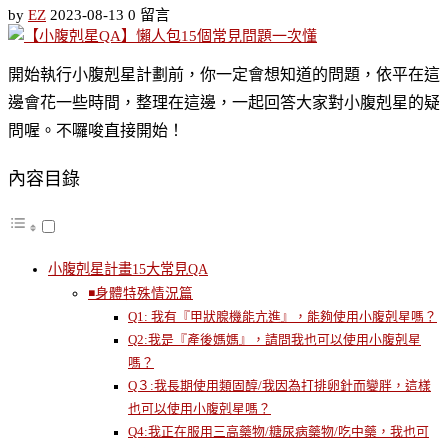
by
EZ
2023-08-13
0 留言
開始執行小腹剋星計劃前，你一定會想知道的問題，依平在這
邊會花一些時間，整理在這邊，一起回答大家對小腹剋星的疑
問喔。不囉唆直接開始！
內容目錄
小腹剋星計畫15大常見QA
◾️身體特殊情況篇
Q1: 我有『甲狀腺機能亢進』，能夠使用小腹剋星嗎？
Q2:我是『產後媽媽』，請問我也可以使用小腹剋星
嗎？
Q３:我長期使用類固醇/我因為打排卵針而變胖，這樣
也可以使用小腹剋星嗎？
Q4:我正在服用三高藥物/糖尿病藥物/吃中藥，我也可