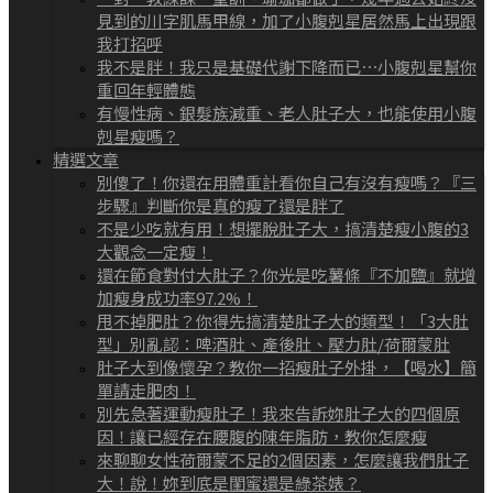
見到的川字肌馬甲線，加了小腹剋星居然馬上出現跟
我打招呼
我不是胖！我只是基礎代謝下降而已⋯小腹剋星幫你
重回年輕體態
有慢性病、銀髮族減重、老人肚子大，也能使用小腹
剋星瘦嗎？
精選文章
別傻了！你還在用體重計看你自己有沒有瘦嗎？『三
步驟』判斷你是真的瘦了還是胖了
不是少吃就有用！想擺脫肚子大，搞清楚瘦小腹的3
大觀念一定瘦！
還在節食對付大肚子？你光是吃薯條『不加鹽』就增
加瘦身成功率97.2%！
甩不掉肥肚？你得先搞清楚肚子大的類型！「3大肚
型」別亂認：啤酒肚、產後肚、壓力肚/荷爾蒙肚
肚子大到像懷孕？教你一招瘦肚子外掛，【喝水】簡
單請走肥肉！
別先急著運動瘦肚子！我來告訴妳肚子大的四個原
因！讓已經存在腰腹的陳年脂肪，教你怎麼瘦
來聊聊女性荷爾蒙不足的2個因素，怎麼讓我們肚子
大！說！妳到底是閨蜜還是綠茶婊？