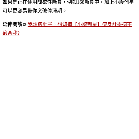
如果是正在使用間歇性斷食，例如168斷食中，加上小腹剋星
可以更容易帶你突破停滯期。
延伸閱讀
➮
我想瘦肚子，想知道【小腹剋星】瘦身計畫適不
適合我?