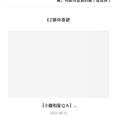
驟』判斷你是真的瘦了還是胖了
EZ猜你喜歡
【小腹剋星ＱＡ】...
2023-08-13