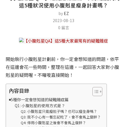
這5種狀況使用小腹剋星瘦身計畫嗎？
by
EZ
2023-08-13
0 留言
開始執行小腹剋星計劃前，你一定會想知道的問題，依平
在這邊會花一些時間，整理在這邊，一起回答大家對小腹
剋星的疑問喔。不囉唆直接開始！
內容目錄
◾️5種你一定會想知道的疑難雜症篇
Q1: 小腹剋星的使用方式是？
Q2: 小腹剋星只能瘦肚子嗎？也可以瘦全身嗎？
Q3: 我不小心有一餐忘記吃了，會不會馬上變胖？
Q4: 停用小腹剋星之後會不會馬上復胖？