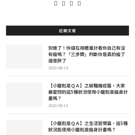
近期文章
別傻了！你還在用體重計看你自己有沒
有瘦嗎？『三步驟』判斷你是真的瘦了
還是胖了
2023-08-19
【小腹剋星ＱＡ】之疑難雜症篇，大家
最愛問的這5種狀況使用小腹剋星瘦身計
畫嗎？
2023-08-13
【小腹剋星ＱＡ】之生活習慣篇，這5種
狀況能使用小腹剋星瘦身計畫嗎？