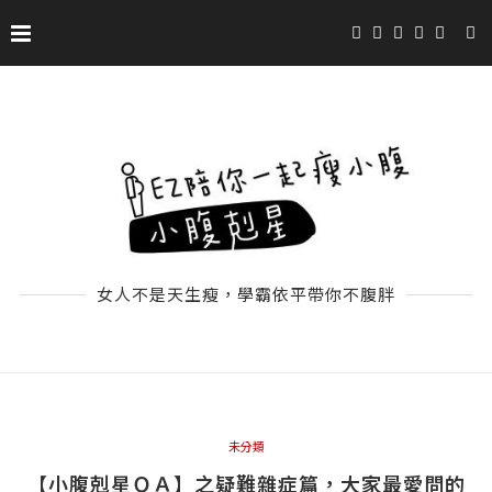
女人不是天生瘦，學霸依平帶你不腹胖
未分類
【小腹剋星ＱＡ】之疑難雜症篇，大家最愛問的