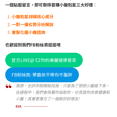
一個貼圖留言，即可取得首購小腹剋星三大好禮
：
小腹剋星詳細核心成分
一對一優劣勢分析解說
客製化瘦小腹諮詢
也歡迎到我們FB粉絲頁逛逛唷
官方LINE@ EZ你的美麗健康管家
FB粉絲頁: 學霸依平帶你不腹胖
我想，也許你剛開始找我，只是為了想把小腹瘦下來，
在過程中，我們會陪著你協助你，也見證你改善健康和
小腹！其實更像交了一個新的好朋友!
EVA