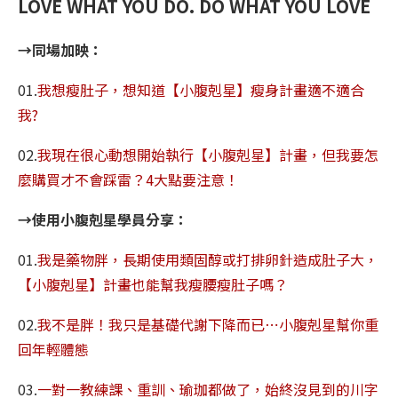
LOVE WHAT YOU DO. DO WHAT YOU LOVE
→同場加映：
01.
我想瘦肚子，想知道【小腹剋星】瘦身計畫適不適合
我?
02.
我現在很心動想開始執行【小腹剋星】計畫，但我要怎
麼購買才不會踩雷？4大點要注意！
→使用小腹剋星學員分享：
01.
我是藥物胖，長期使用類固醇或打排卵針造成肚子大，
【小腹剋星】計畫也能幫我瘦腰瘦肚子嗎？
02.
我不是胖！我只是基礎代謝下降而已⋯小腹剋星幫你重
回年輕體態
03.
一對一教練課、重訓、瑜珈都做了，始終沒見到的川字