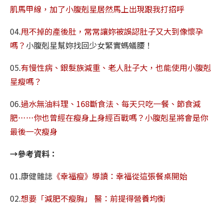
肌馬甲線，加了小腹剋星居然馬上出現跟我打招呼
04.
甩不掉的產後肚，常常讓妳被誤認肚子又大到像懷孕
嗎？
小腹剋星幫妳找回少女緊實螞蟻腰！
05.
有慢性病、銀髮族減重、老人肚子大，也能使用小腹剋
星瘦嗎？
06.
過水無油料理、168斷食法、每天只吃一餐、節食減
肥⋯⋯你也曾經在瘦身上身經百戰嗎？小腹剋星將會是你
最後一次瘦身
→參考資料：
01.康健雜誌
《幸福瘦》導讀：幸福從這張餐桌開始
02.
想要「減肥不瘦胸」 醫：前提得營養均衡