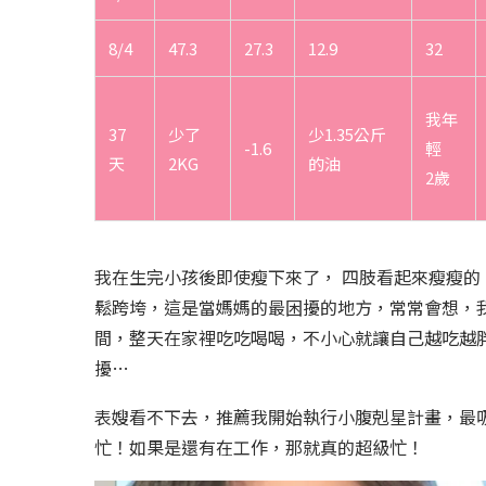
8/4
47.3
27.3
12.9
32
我年
37
少了
少1.35公斤
-1.6
輕
天
2KG
的油
2歲
我在生完小孩後即使瘦下來了， 四肢看起來瘦瘦的
鬆跨垮，這是當媽媽的最困擾的地方，常常會想，
間，整天在家裡吃吃喝喝，不小心就讓自己越吃越
擾…
表嫂看不下去，推薦我開始執行小腹剋星計畫，最吸
忙！如果是還有在工作，那就真的超級忙！