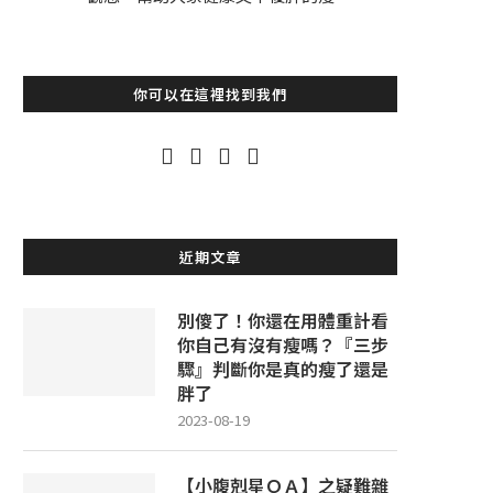
你可以在這裡找到我們
近期文章
別傻了！你還在用體重計看
你自己有沒有瘦嗎？『三步
驟』判斷你是真的瘦了還是
胖了
2023-08-19
【小腹剋星ＱＡ】之疑難雜