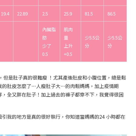
19.4
22.89
2.5
25.9
81.5
86.5
內臟脂
肌肉
肪
量
少5.5公
少5.5公
少了
上升
分
分
0.5
+0.5
，但是肚子真的很難瘦 ！尤其產後肚皮和小腹位置，總是鬆
我的肚皮怎麼了…人瘦肚子大…的肉鬆媽媽，加上疫情期
胖，全又胖在肚子！加上過去的褲子都穿不下，我覺得很困
引我的地方是真的很好執行，你知道當媽媽的24 小時都在