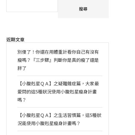
搜尋
近期文章
別傻了！你還在用體重計看你自己有沒有
瘦嗎？『三步驟』判斷你是真的瘦了還是
胖了
【小腹剋星ＱＡ】之疑難雜症篇，大家最
愛問的這5種狀況使用小腹剋星瘦身計畫
嗎？
【小腹剋星ＱＡ】之生活習慣篇，這5種狀
況能使用小腹剋星瘦身計畫嗎？