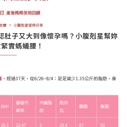
女腰
小腹剋星使用分享
認肚子又大到像懷孕嗎？小腹剋星幫妳
女緊實螞蟻腰！
畫
，經過37天，從6/26~8/4：足足減少1.35公斤的脂肪，身
！
基礎代
內臟脂
肌肉
BMI
腰圍
腹圍
謝率
肪
比
20.3
22.47
3
25.4
87
92