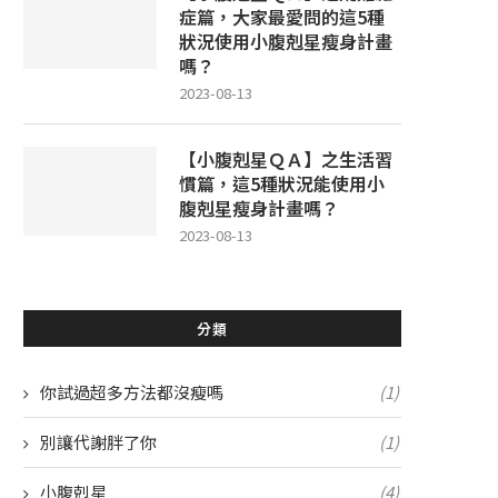
症篇，大家最愛問的這5種
狀況使用小腹剋星瘦身計畫
嗎？
2023-08-13
【小腹剋星ＱＡ】之生活習
慣篇，這5種狀況能使用小
腹剋星瘦身計畫嗎？
2023-08-13
分類
你試過超多方法都沒瘦嗎
(1)
別讓代謝胖了你
(1)
小腹剋星
(4)