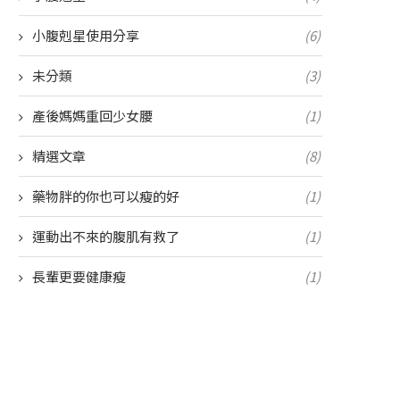
小腹剋星使用分享
(6)
未分類
(3)
產後媽媽重回少女腰
(1)
精選文章
(8)
藥物胖的你也可以瘦的好
(1)
運動出不來的腹肌有救了
(1)
長輩更要健康瘦
(1)