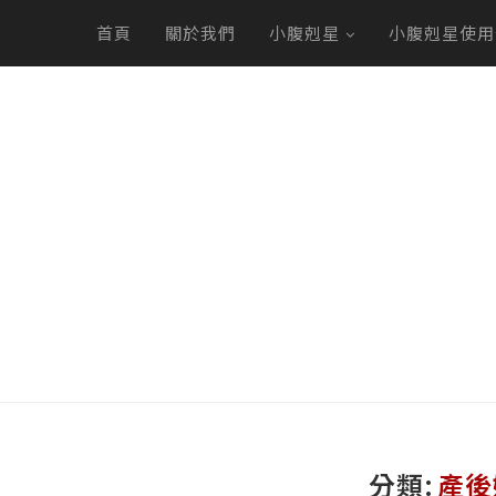
首頁
關於我們
小腹剋星
小腹剋星使用
分類:
產後