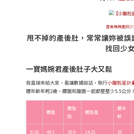
產後媽媽重回少
甩不掉的產後肚，常常讓妳被誤
找回少
一寶媽婉君產後肚子大又鬆
我直接來給大家，看讓數據說話，執行
小腹
剋星
計
體年齡年輕2歲，腰圍和腹圍一起都整整少5.5公分
體脂
體年
體重
體脂重
肪
齡
6/26
49.3
28.9
14.25
35