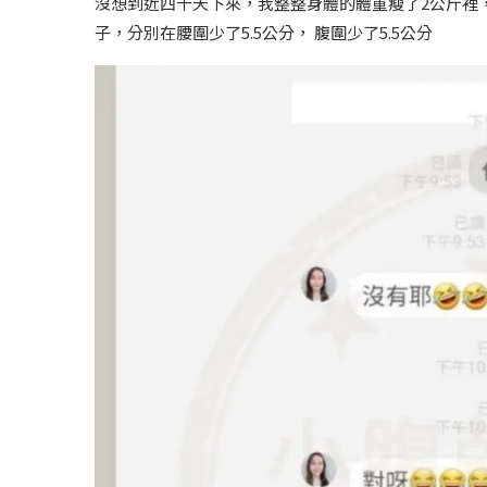
沒想到近四十天下來，我整整身體的體重瘦了
2
公斤裡，
子
，分別在腰圍
少了5.5公分，
腹圍
少了5.5公分