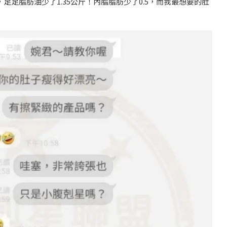
足足脂肪油少了1.35公斤！
內脂
脂肪少了0.5，而我最想要的肚