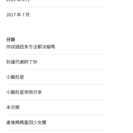
2017 年 7 月
分類
你試過超多方法都沒瘦嗎
別讓代謝胖了你
小腹剋星
小腹剋星使用分享
未分類
產後媽媽重回少女腰