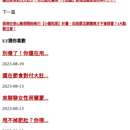
還在節食對付大肚子？你光是吃薯條『不加鹽』就增加瘦身成功率97.2%！
下一篇
我現在很心動想開始執行【小腹剋星】計畫，但我要怎麼購買才不會踩雷？4大點
要注意！
EZ猜你喜歡
別傻了！你還在用...
2023-08-19
還在節食對付大肚...
2023-08-13
來聊聊女性荷爾蒙...
2023-08-13
甩不掉肥肚？你得...