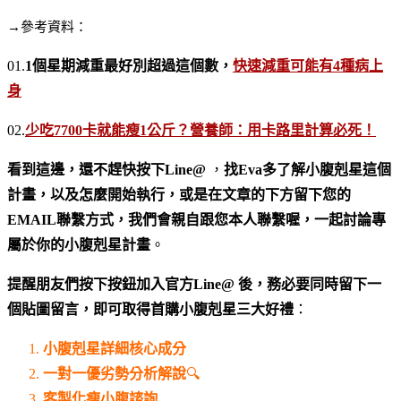
→參考資料：
01.
1個星期減重最好別超過這個數，
快速減重可能有4種病上
身
02.
少吃7700卡就能瘦1公斤？營養師：用卡路里計算必死！
看到這邊，還不趕快按下Line@
，
找Eva多了解小腹剋星這個
計畫，以及怎麼開始執行，或是在文章的下方留下您的
EMAIL聯繫方式，我們會親自跟您本人聯繫喔，一起討論專
屬於你的小腹剋星計畫
。
提醒朋友們按下按鈕加入官方Line@ 後，務必要同時留下一
個貼圖留言，即可取得首購小腹剋星三大好禮
：
小腹剋星詳細核心成分
一對一優劣勢分析解說
🔍
客製化瘦小腹諮詢