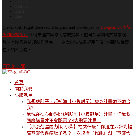
Instagram
Youtube
Email
Line
@2021- All Right Reserved. Designed and Developed by
EZ-genLOC團隊
製作版權所有
任何未經本團隊同意或授權，擅自抄襲剽竊文章或照
片，本團隊為維護創作秩序，一定會向法院提起民刑訴訟相關法律責
任，絕不寬貸。
回到最上面
首頁
關於我們
小腹剋星
我想瘦肚子，想知道【小腹剋星】瘦身計畫適不適合
我?
我現在很心動想開始執行【小腹剋星】計畫，但我要
怎麼購買才不會踩雷？4大點要注意！
【小腹剋星威力版-小紫】在威什麼？你還在只針對提
高基礎代謝瘦肚子嗎？一次搞懂『代謝』跟『基礎代