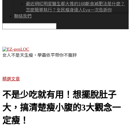
最近網紅明星醫生都大推的168斷食減肥法是什麼？
怎麼簡單執行？全民瘦身達人Eva一次告訴你
聯絡我們
女人不是天生瘦，學霸依平帶你不腹胖
精選文章
不是少吃就有用！想擺脫肚子
大，搞清楚瘦小腹的3大觀念一
定瘦！