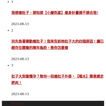
1
我想瘦肚子，想知道【小腹剋星】瘦身計畫適不適合我?
2023-08-13
2
別先急著運動瘦肚子！我來告訴妳肚子大的四個原因！讓已
經存在腰腹的陳年脂肪，教你怎麼瘦
2023-08-13
3
肚子大到像懷孕？教你一招瘦肚子外掛，【喝水】簡單請走
肥肉！
2023-08-13
Facebook