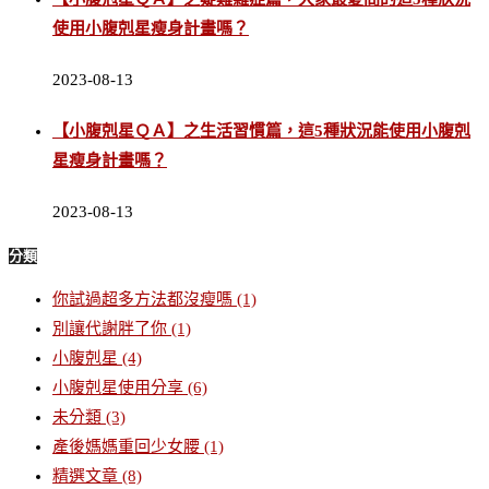
使用小腹剋星瘦身計畫嗎？
2023-08-13
【小腹剋星ＱＡ】之生活習慣篇，這5種狀況能使用小腹剋
星瘦身計畫嗎？
2023-08-13
分類
你試過超多方法都沒瘦嗎
(1)
別讓代謝胖了你
(1)
小腹剋星
(4)
小腹剋星使用分享
(6)
未分類
(3)
產後媽媽重回少女腰
(1)
精選文章
(8)