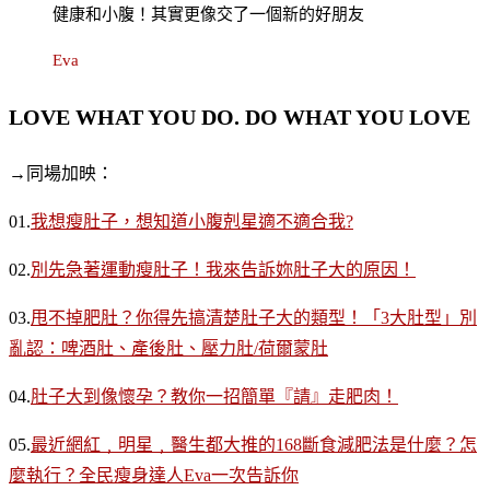
健康和小腹！其實更像交了一個新的好朋友
Eva
LOVE WHAT YOU DO. DO WHAT YOU LOVE
→同場加映：
01.
我想瘦肚子，想知道小腹剋星適不適合我?
02.
別先急著運動瘦肚子！我來告訴妳肚子大的原因！
03.
甩不掉肥肚？你得先搞清楚肚子大的類型！「3大肚型」別
亂認：啤酒肚、產後肚、壓力肚/荷爾蒙肚
04.
肚子大到像懷孕？教你一招簡單『請』走肥肉！
05.
最近網紅﹐明星﹐醫生都大推的168斷食減肥法是什麼？怎
麼執行？全民瘦身達人Eva一次告訴你