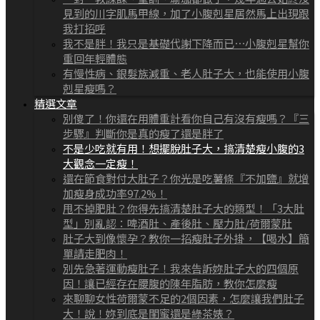
見到的川字肌馬甲線，加了小腹剋星居然馬上出現跟
我打招呼
我不是胖！我只是基礎代謝下降而已⋯小腹剋星幫你
重回年輕體態
有慢性病、銀髮族減重、老人肚子大，也能使用小腹
剋星瘦嗎？
精選文章
別傻了！你還在用體重計看你自己有沒有瘦嗎？『三
步驟』判斷你是真的瘦了還是胖了
不是少吃就有用！想擺脫肚子大，搞清楚瘦小腹的3
大觀念一定瘦！
還在節食對付大肚子？你光是吃薯條『不加鹽』就增
加瘦身成功率97.2%！
甩不掉肥肚？你得先搞清楚肚子大的類型！「3大肚
型」別亂認：啤酒肚、產後肚、壓力肚/荷爾蒙肚
肚子大到像懷孕？教你一招瘦肚子外掛，【喝水】簡
單請走肥肉！
別先急著運動瘦肚子！我來告訴妳肚子大的四個原
因！讓已經存在腰腹的陳年脂肪，教你怎麼瘦
來聊聊女性荷爾蒙不足的2個因素，怎麼讓我們肚子
大！說！妳到底是閨蜜還是綠茶婊？