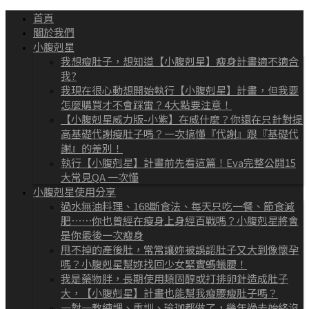
首頁
關於我們
小腹剋星
我想瘦肚子，想知道【小腹剋星】瘦身計畫適不適合
我?
我現在很心動想開始執行【小腹剋星】計畫，但我要
怎麼購買才不會踩雷？4大點要注意！
【小腹剋星威力版-小紫】在威什麼？你還在只針對提
高基礎代謝瘦肚子嗎？一次搞懂『代謝』跟『基礎代
謝』的差別！
執行【小腹剋星】計畫前先看這篇！Eva完整公開15
大常見QA 一次懂
小腹剋星使用分享
過水無油料理、168斷食法、每天只吃一餐、節食減
肥⋯⋯你也曾經在瘦身上身經百戰嗎？小腹剋星將會
是你最後一次瘦身
甩不掉的產後肚，常常讓妳被誤認肚子又大到像懷孕
嗎？小腹剋星幫妳找回少女緊實螞蟻腰！
我是藥物胖，長期使用類固醇或打排卵針造成肚子
大，【小腹剋星】計畫也能幫我瘦腰瘦肚子嗎？
一對一教練課、重訓、瑜珈都做了，幾年過去始終沒