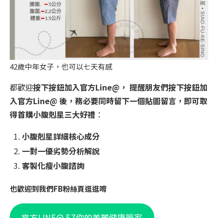
42歲中年女子，也可以七天有感
都歡迎
按下按鈕加入官方Line@， 提醒朋友們按下按鈕加
入官方Line@ 後，務必要同時留下一個貼圖留言，即可取
得首購小腹剋星三大好禮
：
小腹剋星詳細核心成分
一對一優劣勢分析解說
客製化瘦小腹諮詢
也歡迎到我們FB粉絲頁逛逛唷
官方LINE@ EZ你的美麗健康管家