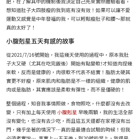
肥，在了解其中的機制後我決定自己先來實際體驗看看，
想知道肚子大四肢瘦的我到底有沒有效！如果可以讓不愛
運動又感覺是中年發福的我，可以輕鬆瘦肚子和腰～那就
真的太好了！
小腹剋星五天有感的故事
從2021/7/16號開始，我這幾天使用的過程中，原本我肚
子大又硬（尤其在吃完飯後）開始有點變軟!才知道肉捏幾
來軟，反而是健康的，肉很軟不代表不結實！脂肪太硬其
實更不好瘦，原來肌肉和脂肪是不一樣的組織，健康的肌
肉或是脂肪，其實應該是柔軟有彈性，而不是僵硬的！
整個過程，知音我事情照做，食物照吃，什麼都沒有去改
變，只有加上每天使用
小腹剋星
早晚兩顆，我的生活全部
沒有變化，也沒有去少吃，而且這五天還都在家裡沒有出
門，幾乎坐著的情況下…真的是最適合試驗的時候！但我
必須老實說….
事實上…五天後，到20號的早上，我還是