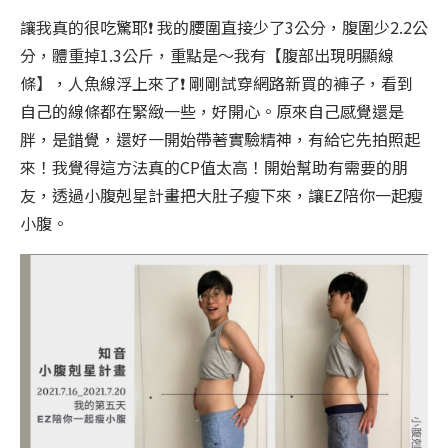
讓我真的很吃驚耶
❗️
我的腰圍直接少了3公分，腹圍少2.2公
分，體重掉1.3公斤，重點是～我有【腹部出現明顯線
條】，人魚線浮上來了
❗️
剛剛試穿網路新買的褲子，看到
自己的線條都在緊緻一些，好開心。原來自己感覺還是
胖，是錯覺，還好一開始帶著實驗精神，有給它先拍照起
來！我覺得這方法真的CP值太高！開始幫助有需要的朋
友，透過小腹剋星計畫把大肚子瘦下來，讓EZ陪你一起瘦
小腹。