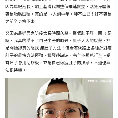
因為年紀漸長，加上基礎代謝整個飛速變差，感覺身體很
容易脂肪囤積，真的是 →人到中年，胖不由己！好不容易
之前全身瘦下來
又因為最近居家防疫太長時間久坐…整個肚子胖一
圈
！是
說，我真的受不了自己坐著的時候，肚子大大的感覺，於
是開始認真的想找 瘦肚子方法！但看著網路上各種針對瘦
肚子的最快方法運動，我興趣缺缺，完全不想執行…還
有陣子會用刮痧板，來幫自己做瘦肚子的按摩，不過也無
法很持續。