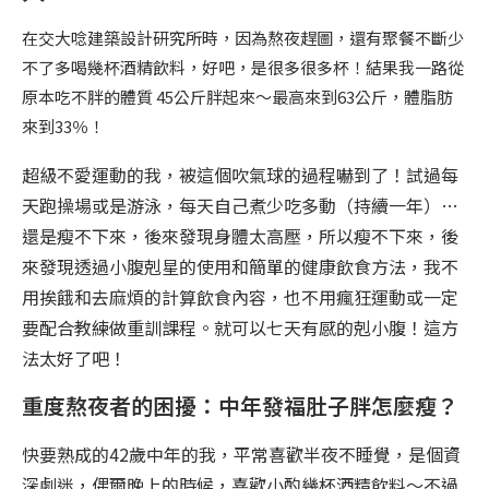
在交大唸建築設計研究所時，因為熬夜趕圖，還有聚餐不斷少
不了多喝幾杯酒精飲料，好吧，是很多很多杯！結果我一路從
原本吃不胖的體質 45公斤胖起來～最高來到63公斤，體脂肪
來到33％！
超級不愛運動的我，被這個吹氣球的過程嚇到了！試過每
天跑操場或是游泳，每天自己煮少吃多動（持續一年）…
還是瘦不下來，後來發現身體太高壓，所以瘦不下來，後
來發現透過小腹剋星的使用和簡單的健康飲食方法，我不
用挨餓和去麻煩的計算飲食內容，也不用瘋狂運動或一定
要配合教練做重訓課程。就可以七天有感的剋小腹！這方
法太好了吧！
重度熬夜者的困擾：中年發福肚子胖怎麼瘦？
快要熟成的42歲中年的我，平常喜歡半夜不睡覺，是個資
深劇迷，偶爾晚上的時候，喜歡小酌幾杯酒精飲料～不過