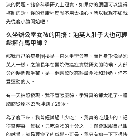
決的問題。諸多科學研究上證實，如果你的腰圍可以獲得
控制的話，你的健康程度就不用太擔心。所以我想不如就
先從瘦小腹開始吧！
久坐辦公室女孩的困擾：泡芙人肚子大也可輕
鬆擁有馬甲線？
那我自己的瘦身困擾是一直久坐辦公室，而且身形像是泡
芙人一樣，之前長年在醫院做癌症實驗研究的時候，大部
分的時間都坐著，是一個喜歡吃高熱量食物和珍奶，但不
愛運動的人。
有一天拍照發現，我不管怎麼躲，手臂真的都太粗了…體
脂肪從原本23%胖到了28%…
為了瘦下來，我曾經試過『少吃』，我真的吃超少的！記
得當時每一餐我，只吃食物的十分之一！還會說服自己餓
的感覺，就是要瘦了的感覺…可是，我只有瘦一下下很快