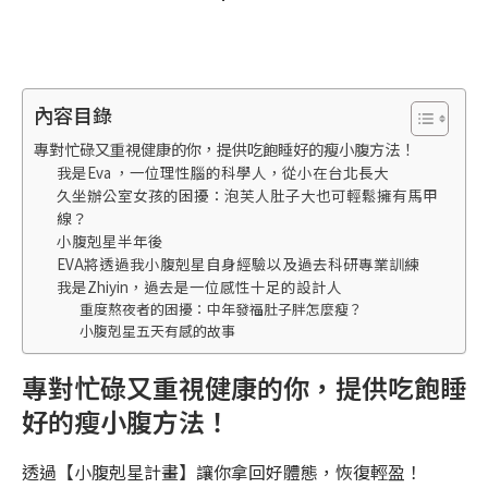
內容目錄
專對忙碌又重視健康的你，提供吃飽睡好的瘦小腹方法！
我是Eva ，一位理性腦的科學人，從小在台北長大
久坐辦公室女孩的困擾：泡芙人肚子大也可輕鬆擁有馬甲
線？
小腹剋星半年後
EVA將透過我小腹剋星自身經驗以及過去科研專業訓練
我是Zhiyin，過去是一位感性十足的設計人
重度熬夜者的困擾：中年發福肚子胖怎麼瘦？
小腹剋星五天有感的故事
專對忙碌又重視健康的你，提供吃飽睡
好的瘦小腹方法！
透過【小腹剋星計畫】讓你拿回好體態，恢復輕盈！