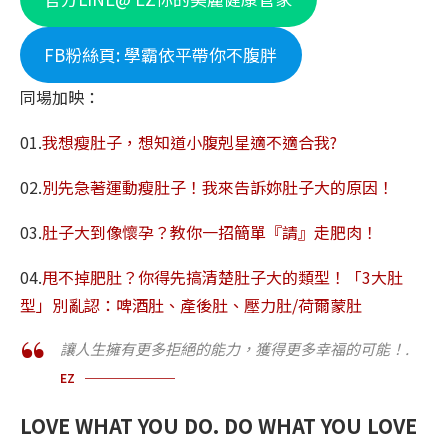
FB粉絲頁: 學霸依平帶你不腹胖
同場加映：
01.
我想瘦肚子，想知道小腹剋星適不適合我?
02.
別先急著運動瘦肚子！我來告訴妳肚子大的原因！
03.
肚子大到像懷孕？教你一招簡單『請』走肥肉！
04.
甩不掉肥肚？你得先搞清楚肚子大的類型！「3大肚
型」別亂認：啤酒肚、產後肚、壓力肚/荷爾蒙肚
讓人生擁有更多拒絕的能力，獲得更多幸福的可能！.
EZ
LOVE WHAT YOU DO. DO WHAT YOU LOVE