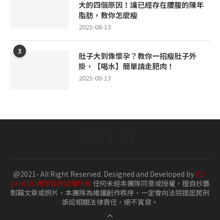
大的四個原因！讓已經存在腰腹的陳年
脂肪，教你怎麼瘦
2023-08-13
3
肚子大到像懷孕？教你一招瘦肚子外
掛，【喝水】簡單請走肥肉！
2023-08-13
@2021- All Right Reserved. Designed and Developed by
EZ-
genLOC團隊製作版權所有
任何未經本團隊同意或授權，擅自抄襲
剽竊文章或照片，本團隊為維護創作秩序，一定會向法院提起民刑
訴訟相關法律責任，絕不寬貸。