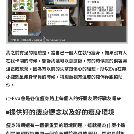
我之前有過的經驗是，當自己一個人在執行瘦身，如果沒有人
在我卡關的時候，告訴我還可以怎麼做，有的時候真的很容易
沮喪或放棄。因為有以前的失望跟傷心的經驗，所以
Eva
在帶
小腹剋星瘦身學員的時候，特別重視有溫度的陪伴你跟協助
你。
👉
Eva
會是各位瘦身路上每個人的好朋友跟好戰友喔
❤️
◾️
提供好的瘦身觀念以及好的瘦身環境
瘦身時期還有一個很重要的環境問題，這就是為什麼小腹
剋星聯盟堅持要開一個瘦身群給學員的原因。問家長就知