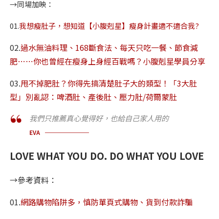
→同場加映：
01.
我想瘦肚子，想知道【小腹剋星】瘦身計畫適不適合我?
02.
過水無油料理、168斷食法、每天只吃一餐、節食減
肥⋯⋯你也曾經在瘦身上身經百戰嗎？小腹剋星學員分享
03.
甩不掉肥肚？你得先搞清楚肚子大的類型！「3大肚
型」別亂認：啤酒肚、產後肚、壓力肚/荷爾蒙肚
我們只推薦真心覺得好，也給自己家人用的
EVA
LOVE WHAT YOU DO. DO WHAT YOU LOVE
→參考資料：
01.
網路購物陷阱多，慎防單頁式購物、貨到付款詐騙