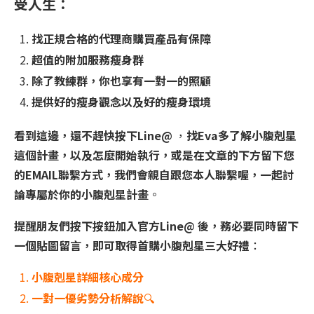
受人生：
找正規合格的代理商購買產品有保障
超值的附加服務瘦身群
除了教練群，你也享有一對一的照顧
提供好的瘦身觀念以及好的瘦身環境
看到這邊，還不趕快按下Line@
，
找Eva多了解小腹剋星
這個計畫，以及怎麼開始執行，或是在文章的下方留下您
的EMAIL聯繫方式，我們會親自跟您本人聯繫喔，一起討
論專屬於你的小腹剋星計畫
。
提醒朋友們按下按鈕加入官方Line@ 後，務必要同時留下
一個貼圖留言，即可取得首購小腹剋星三大好禮
：
小腹剋星詳細核心成分
一對一優劣勢分析解說
🔍