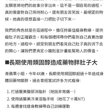
友願意將他們的故事分享出來，這不是一個容易的過程，
真的需要對自己保持耐心。還有朋友苦笑說，最絕望的時
候，她真的很想直接一刀把肚子切下來…
我們的角色就是在這過程中，擔任妳最佳瘦身教練，提供
瘦肚子的正確觀念，和每個禮拜帶你們看到自己真實改變
的地方。過程中，感受到朋友們看見自己肚子真的消下去
的開心，讓我們更肯定小腹剋星計畫能幫助人的價值。
◼️長期使用類固醇造成藥物胖肚子大
青蘋果小姐，今年4X歲，長期使用類固醇超過十年造成身
體因藥物變胖，過去曾經嘗試許多方式瘦身:
打過醫美腹部消脂針（她說非常痛…）
使用過醫美冷凍溶脂手術（她花了十萬NT)
每週會找健身教練帶自己訓練運動