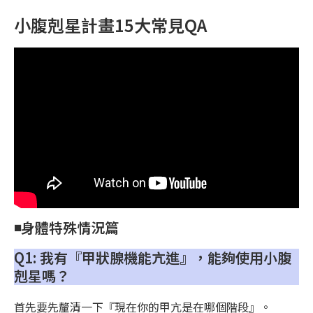
小腹剋星計畫15大常見QA
◾️身體特殊情況篇
Q1: 我有『甲狀腺機能亢進』，能夠使用小腹
剋星嗎？
首先要先釐清一下『現在你的甲亢是在哪個階段』。